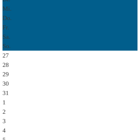
Mi.
Do.
Fr.
Sa.
So.
27
28
29
30
31
1
2
3
4
5